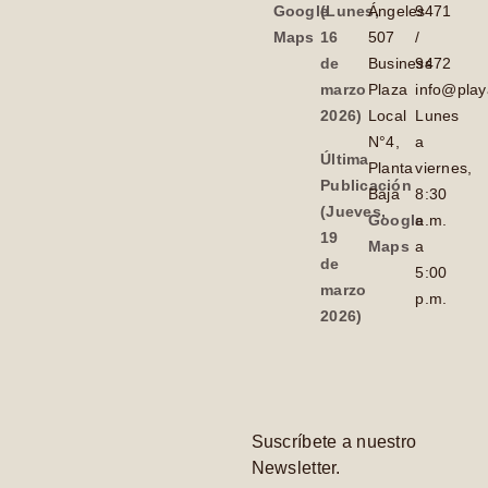
Google
(Lunes,
Ángeles
9471
Maps
16
507
/
de
Business
9472
marzo
Plaza
info@play
2026)
Local
Lunes
N°4,
a
Última
Planta
viernes,
Publicación
Baja
8:30
(Jueves,
Google
a.m.
19
Maps
a
de
5:00
marzo
p.m.
2026)
Suscríbete a nuestro
Newsletter.