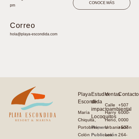
CONOCE MÁS
pm
Correo
hola@playa-escondida.com
Playa
Estudio
Ventas
Contacto
Escondida
de
Calle
+507
impactoambiental
María
Harry
6000-
Locoquitos
Chiquita,
Heno,
0000
Portobelo,
Primera
Urbanización
+507
Colón
Publicación
Los
264-