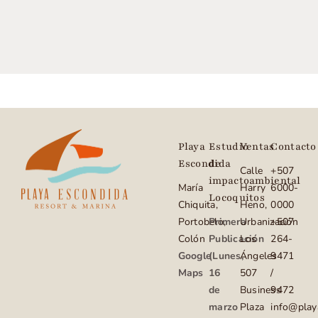
Playa
Estudio
Ventas
Contacto
Escondida
de
Calle
+507
impactoambiental
María
Harry
6000-
Locoquitos
Chiquita,
Heno,
0000
Portobelo,
Primera
Urbanización
+507
Colón
Publicación
Los
264-
Google
(Lunes,
Ángeles
9471
Maps
16
507
/
de
Business
9472
marzo
Plaza
info@play