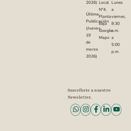
2026)
Local
Lunes
N°4,
a
Última
Planta
viernes,
Publicación
Baja
8:30
(Jueves,
Google
a.m.
19
Maps
a
de
5:00
marzo
p.m.
2026)
Suscríbete a nuestro
Newsletter.